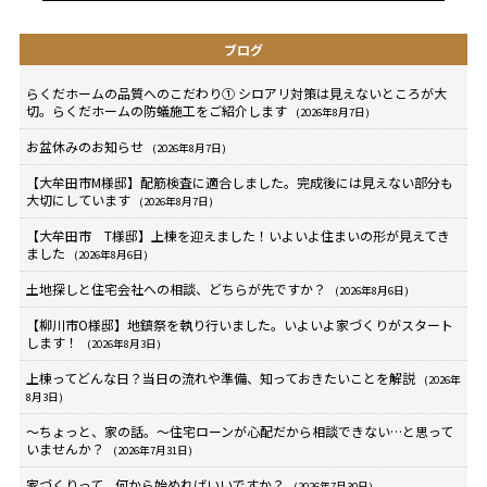
ブログ
らくだホームの品質へのこだわり① シロアリ対策は見えないところが大
切。らくだホームの防蟻施工をご紹介します
(2026年8月7日)
お盆休みのお知らせ
(2026年8月7日)
【大牟田市M様邸】配筋検査に適合しました。完成後には見えない部分も
大切にしています
(2026年8月7日)
【大牟田市 T様邸】上棟を迎えました！いよいよ住まいの形が見えてき
ました
(2026年8月6日)
土地探しと住宅会社への相談、どちらが先ですか？
(2026年8月6日)
【柳川市O様邸】地鎮祭を執り行いました。いよいよ家づくりがスタート
します！
(2026年8月3日)
上棟ってどんな日？当日の流れや準備、知っておきたいことを解説
(2026年
8月3日)
～ちょっと、家の話。～住宅ローンが心配だから相談できない…と思って
いませんか？
(2026年7月31日)
家づくりって、何から始めればいいですか？
(2026年7月30日)