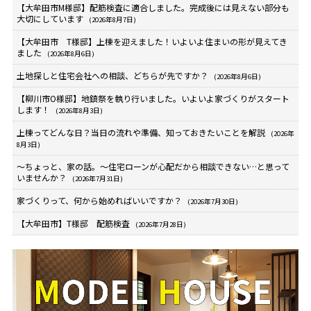
【大牟田市M様邸】配筋検査に適合しました。完成後には見えない部分も
大切にしています
(2026年8月7日)
【大牟田市 T様邸】上棟を迎えました！いよいよ住まいの形が見えてき
ました
(2026年8月6日)
土地探しと住宅会社への相談、どちらが先ですか？
(2026年8月6日)
【柳川市O様邸】地鎮祭を執り行いました。いよいよ家づくりがスタート
します！
(2026年8月3日)
上棟ってどんな日？当日の流れや準備、知っておきたいことを解説
(2026年
8月3日)
～ちょっと、家の話。～住宅ローンが心配だから相談できない…と思って
いませんか？
(2026年7月31日)
家づくりって、何から始めればいいですか？
(2026年7月30日)
【大牟田市】T様邸 配筋検査
(2026年7月28日)