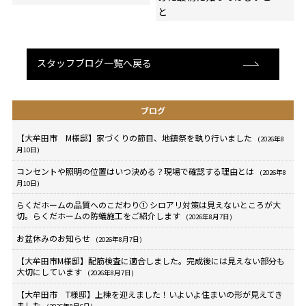
と
スタッフブログ一覧へ戻る
ブログ
【大牟田市 M様邸】家づくりの節目、地鎮祭を執り行いました
(2026年8
月10日)
コンセントや照明の位置はいつ決める？現場で確認する理由とは
(2026年8
月10日)
らくだホームの品質へのこだわり① シロアリ対策は見えないところが大
切。らくだホームの防蟻施工をご紹介します
(2026年8月7日)
お盆休みのお知らせ
(2026年8月7日)
【大牟田市M様邸】配筋検査に適合しました。完成後には見えない部分も
大切にしています
(2026年8月7日)
【大牟田市 T様邸】上棟を迎えました！いよいよ住まいの形が見えてき
ました
(2026年8月6日)