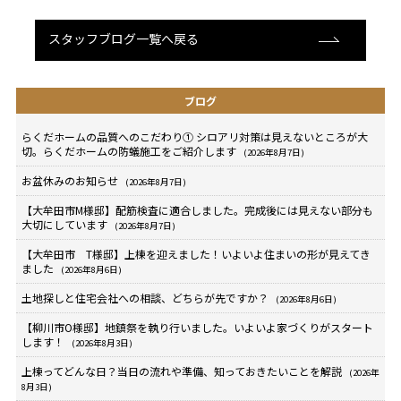
スタッフブログ一覧へ戻る
ブログ
らくだホームの品質へのこだわり① シロアリ対策は見えないところが大
切。らくだホームの防蟻施工をご紹介します
(2026年8月7日)
お盆休みのお知らせ
(2026年8月7日)
【大牟田市M様邸】配筋検査に適合しました。完成後には見えない部分も
大切にしています
(2026年8月7日)
【大牟田市 T様邸】上棟を迎えました！いよいよ住まいの形が見えてき
ました
(2026年8月6日)
土地探しと住宅会社への相談、どちらが先ですか？
(2026年8月6日)
【柳川市O様邸】地鎮祭を執り行いました。いよいよ家づくりがスタート
します！
(2026年8月3日)
上棟ってどんな日？当日の流れや準備、知っておきたいことを解説
(2026年
8月3日)