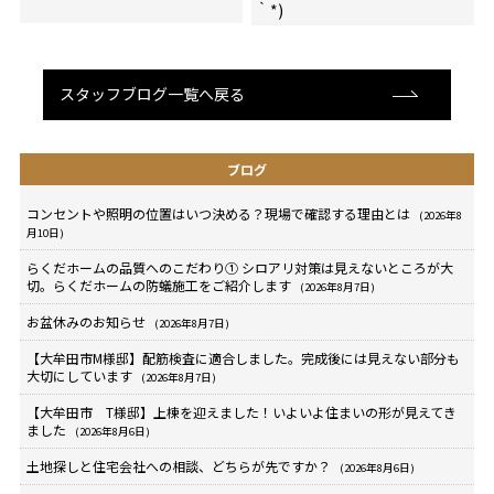
｀*)
スタッフブログ一覧へ戻る
ブログ
コンセントや照明の位置はいつ決める？現場で確認する理由とは
(2026年8
月10日)
らくだホームの品質へのこだわり① シロアリ対策は見えないところが大
切。らくだホームの防蟻施工をご紹介します
(2026年8月7日)
お盆休みのお知らせ
(2026年8月7日)
【大牟田市M様邸】配筋検査に適合しました。完成後には見えない部分も
大切にしています
(2026年8月7日)
【大牟田市 T様邸】上棟を迎えました！いよいよ住まいの形が見えてき
ました
(2026年8月6日)
土地探しと住宅会社への相談、どちらが先ですか？
(2026年8月6日)