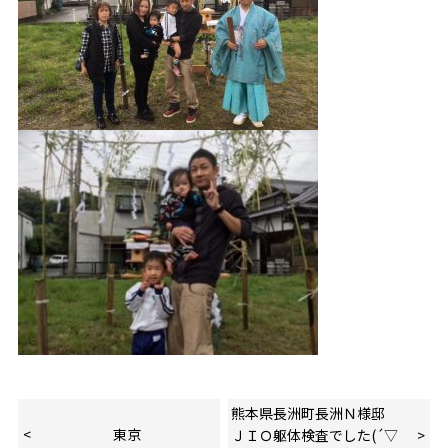
熊本県長洲町長洲Ｎ様邸
東京
ＪＩＯ躯体検査でした(´▽