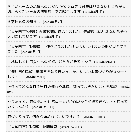
らくだホームの品質へのこだわり① シロアリ対策は見えないところが大
切。らくだホームの防蟻施工をご紹介します
(2026年8月7日)
お盆休みのお知らせ
(2026年8月7日)
【大牟田市M様邸】配筋検査に適合しました。完成後には見えない部分も
大切にしています
(2026年8月7日)
【大牟田市 T様邸】上棟を迎えました！いよいよ住まいの形が見えてき
ました
(2026年8月6日)
土地探しと住宅会社への相談、どちらが先ですか？
(2026年8月6日)
【柳川市O様邸】地鎮祭を執り行いました。いよいよ家づくりがスタート
します！
(2026年8月3日)
上棟ってどんな日？当日の流れや準備、知っておきたいことを解説
(2026年
8月3日)
～ちょっと、家の話。～住宅ローンが心配だから相談できない…と思って
いませんか？
(2026年7月31日)
家づくりって、何から始めればいいですか？
(2026年7月30日)
【大牟田市】T様邸 配筋検査
(2026年7月28日)