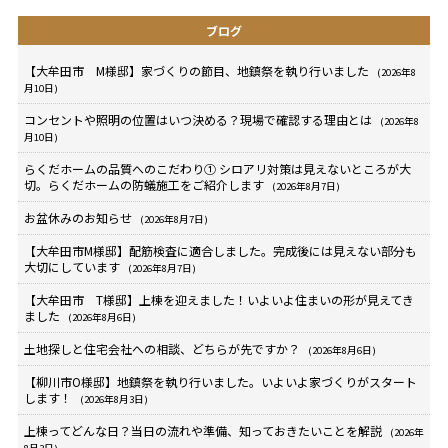
ブログ
【大牟田市 M様邸】家づくりの節目、地鎮祭を執り行いました
(2026年8
月10日)
コンセントや照明の位置はいつ決める？現場で確認する理由とは
(2026年8
月10日)
らくだホームの品質へのこだわり① シロアリ対策は見えないところが大
切。らくだホームの防蟻施工をご紹介します
(2026年8月7日)
お盆休みのお知らせ
(2026年8月7日)
【大牟田市M様邸】配筋検査に適合しました。完成後には見えない部分も
大切にしています
(2026年8月7日)
【大牟田市 T様邸】上棟を迎えました！いよいよ住まいの形が見えてき
ました
(2026年8月6日)
土地探しと住宅会社への相談、どちらが先ですか？
(2026年8月6日)
【柳川市O様邸】地鎮祭を執り行いました。いよいよ家づくりがスタート
します！
(2026年8月3日)
上棟ってどんな日？当日の流れや準備、知っておきたいことを解説
(2026年