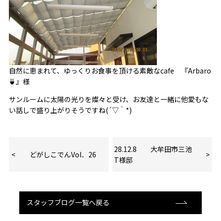
自然に恵まれて、ゆっくりお食事を頂ける素敵なcafe 『Arbaro
🍵』様
サンルームに太陽の光りを燦々と受け、お友達と一緒に他愛もな
い話しで盛り上がりそうですね(´▽｀*)
28.12.8 大牟田市三池
どがしこでんVol．26
T様邸
スタッフブログ一覧へ戻る