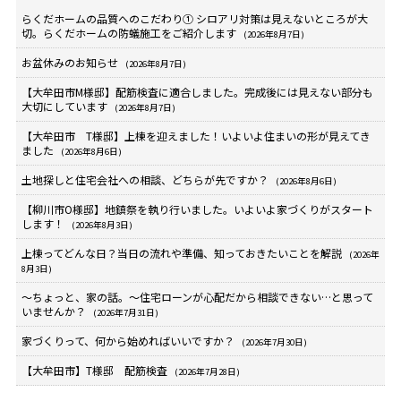
らくだホームの品質へのこだわり① シロアリ対策は見えないところが大
切。らくだホームの防蟻施工をご紹介します
(2026年8月7日)
お盆休みのお知らせ
(2026年8月7日)
【大牟田市M様邸】配筋検査に適合しました。完成後には見えない部分も
大切にしています
(2026年8月7日)
【大牟田市 T様邸】上棟を迎えました！いよいよ住まいの形が見えてき
ました
(2026年8月6日)
土地探しと住宅会社への相談、どちらが先ですか？
(2026年8月6日)
【柳川市O様邸】地鎮祭を執り行いました。いよいよ家づくりがスタート
します！
(2026年8月3日)
上棟ってどんな日？当日の流れや準備、知っておきたいことを解説
(2026年
8月3日)
～ちょっと、家の話。～住宅ローンが心配だから相談できない…と思って
いませんか？
(2026年7月31日)
家づくりって、何から始めればいいですか？
(2026年7月30日)
【大牟田市】T様邸 配筋検査
(2026年7月28日)