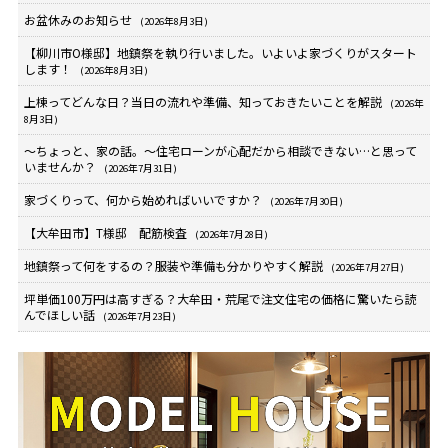
お盆休みのお知らせ
(2026年8月3日)
【柳川市O様邸】地鎮祭を執り行いました。いよいよ家づくりがスタート
します！
(2026年8月3日)
上棟ってどんな日？当日の流れや準備、知っておきたいことを解説
(2026年
8月3日)
～ちょっと、家の話。～住宅ローンが心配だから相談できない…と思って
いませんか？
(2026年7月31日)
家づくりって、何から始めればいいですか？
(2026年7月30日)
【大牟田市】T様邸 配筋検査
(2026年7月28日)
地鎮祭って何をするの？服装や準備も分かりやすく解説
(2026年7月27日)
坪単価100万円は高すぎる？大牟田・荒尾で注文住宅の価格に驚いたら読
んでほしい話
(2026年7月23日)