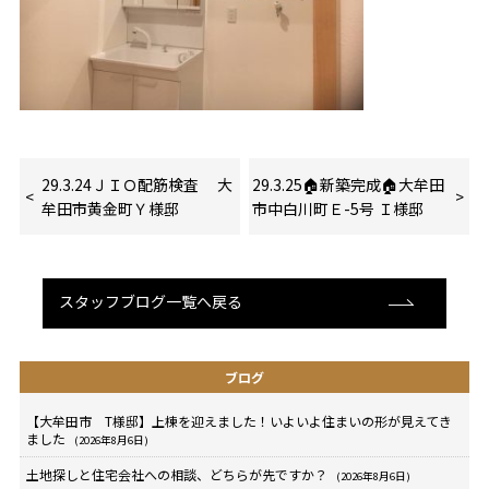
29.3.24ＪＩＯ配筋検査 大
29.3.25🏠新築完成🏠大牟田
牟田市黄金町Ｙ様邸
市中白川町Ｅ-5号 Ｉ様邸
スタッフブログ一覧へ戻る
ブログ
【大牟田市 T様邸】上棟を迎えました！いよいよ住まいの形が見えてき
ました
(2026年8月6日)
土地探しと住宅会社への相談、どちらが先ですか？
(2026年8月6日)