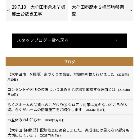
29.7.13 大牟田市倉永Ｙ様
大牟田市歴木Ｓ様邸地盤調
邸土台敷き工事
査
スタッフブログ一覧へ戻る
ブログ
【大牟田市 M様邸】家づくりの節目、地鎮祭を執り行いました
(2026年8
月10日)
コンセントや照明の位置はいつ決める？現場で確認する理由とは
(2026年8
月10日)
らくだホームの品質へのこだわり① シロアリ対策は見えないところが大
切。らくだホームの防蟻施工をご紹介します
(2026年8月7日)
お盆休みのお知らせ
(2026年8月7日)
【大牟田市M様邸】配筋検査に適合しました。完成後には見えない部分も
大切にしています
(2026年8月7日)