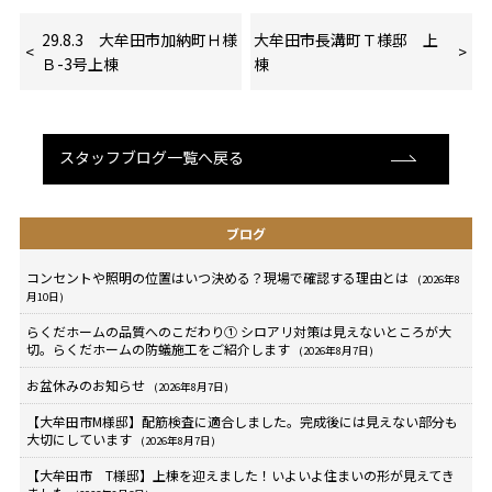
29.8.3 大牟田市加納町Ｈ様
大牟田市長溝町Ｔ様邸 上
Ｂ-3号上棟
棟
スタッフブログ一覧へ戻る
ブログ
コンセントや照明の位置はいつ決める？現場で確認する理由とは
(2026年8
月10日)
らくだホームの品質へのこだわり① シロアリ対策は見えないところが大
切。らくだホームの防蟻施工をご紹介します
(2026年8月7日)
お盆休みのお知らせ
(2026年8月7日)
【大牟田市M様邸】配筋検査に適合しました。完成後には見えない部分も
大切にしています
(2026年8月7日)
【大牟田市 T様邸】上棟を迎えました！いよいよ住まいの形が見えてき