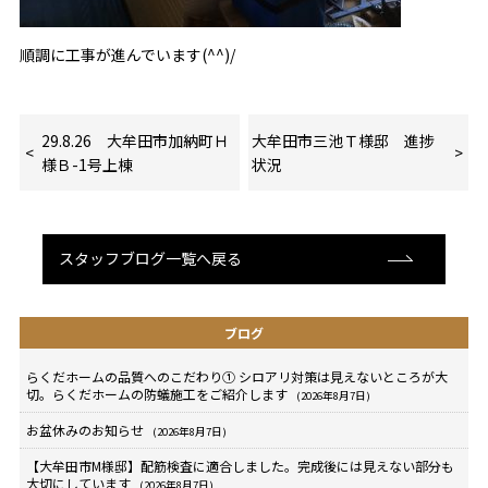
順調に工事が進んでいます(^^)/
29.8.26 大牟田市加納町Ｈ
大牟田市三池Ｔ様邸 進捗
様Ｂ-1号上棟
状況
スタッフブログ一覧へ戻る
ブログ
らくだホームの品質へのこだわり① シロアリ対策は見えないところが大
切。らくだホームの防蟻施工をご紹介します
(2026年8月7日)
お盆休みのお知らせ
(2026年8月7日)
【大牟田市M様邸】配筋検査に適合しました。完成後には見えない部分も
大切にしています
(2026年8月7日)