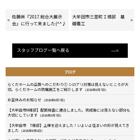
佐藤㈱『2017.総合大展示
大牟田市三里町Ｉ様邸 基
会』に行って来ました(^^♪
礎着工
スタッフブログ一覧へ戻る
ブログ
らくだホームの品質へのこだわり① シロアリ対策は見えないところが大
切。らくだホームの防蟻施工をご紹介します
(2026年8月7日)
お盆休みのお知らせ
(2026年8月7日)
【大牟田市M様邸】配筋検査に適合しました。完成後には見えない部分も
大切にしています
(2026年8月7日)
【大牟田市 T様邸】上棟を迎えました！いよいよ住まいの形が見えてき
ました
(2026年8月6日)