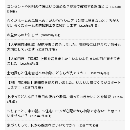
コンセントや照明の位置はいつ決める？現場で確認する理由とは
(2026年8
月10日)
らくだホームの品質へのこだわり① シロアリ対策は見えないところが大
切。らくだホームの防蟻施工をご紹介します
(2026年8月7日)
お盆休みのお知らせ
(2026年8月7日)
【大牟田市M様邸】配筋検査に適合しました。完成後には見えない部分も
大切にしています
(2026年8月7日)
【大牟田市 T様邸】上棟を迎えました！いよいよ住まいの形が見えてき
ました
(2026年8月6日)
土地探しと住宅会社への相談、どちらが先ですか？
(2026年8月6日)
【柳川市O様邸】地鎮祭を執り行いました。いよいよ家づくりがスタート
します！
(2026年8月3日)
上棟ってどんな日？当日の流れや準備、知っておきたいことを解説
(2026年
8月3日)
～ちょっと、家の話。～住宅ローンが心配だから相談できない…と思って
いませんか？
(2026年7月31日)
家づくりって、何から始めればいいですか？
(2026年7月30日)