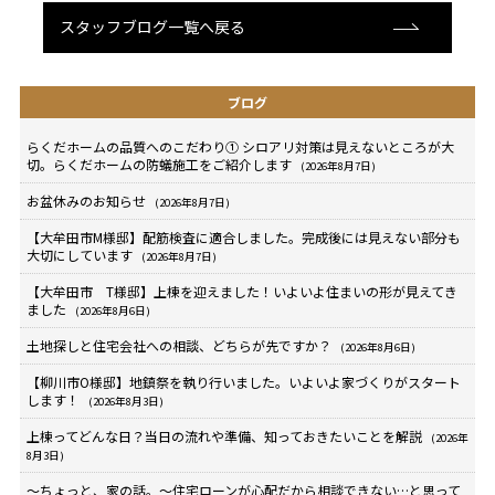
スタッフブログ一覧へ戻る
ブログ
らくだホームの品質へのこだわり① シロアリ対策は見えないところが大
切。らくだホームの防蟻施工をご紹介します
(2026年8月7日)
お盆休みのお知らせ
(2026年8月7日)
【大牟田市M様邸】配筋検査に適合しました。完成後には見えない部分も
大切にしています
(2026年8月7日)
【大牟田市 T様邸】上棟を迎えました！いよいよ住まいの形が見えてき
ました
(2026年8月6日)
土地探しと住宅会社への相談、どちらが先ですか？
(2026年8月6日)
【柳川市O様邸】地鎮祭を執り行いました。いよいよ家づくりがスタート
します！
(2026年8月3日)
上棟ってどんな日？当日の流れや準備、知っておきたいことを解説
(2026年
8月3日)
～ちょっと、家の話。～住宅ローンが心配だから相談できない…と思って