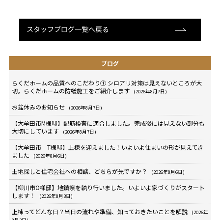
スタッフブログ一覧へ戻る
ブログ
らくだホームの品質へのこだわり① シロアリ対策は見えないところが大
切。らくだホームの防蟻施工をご紹介します
(2026年8月7日)
お盆休みのお知らせ
(2026年8月7日)
【大牟田市M様邸】配筋検査に適合しました。完成後には見えない部分も
大切にしています
(2026年8月7日)
【大牟田市 T様邸】上棟を迎えました！いよいよ住まいの形が見えてき
ました
(2026年8月6日)
土地探しと住宅会社への相談、どちらが先ですか？
(2026年8月6日)
【柳川市O様邸】地鎮祭を執り行いました。いよいよ家づくりがスタート
します！
(2026年8月3日)
上棟ってどんな日？当日の流れや準備、知っておきたいことを解説
(2026年
8月3日)