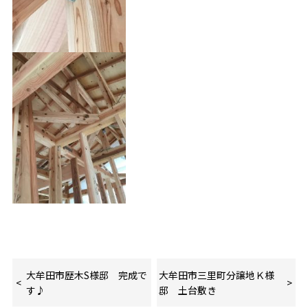
大牟田市歴木S様邸 完成で
大牟田市三里町分譲地Ｋ様
す♪
邸 土台敷き