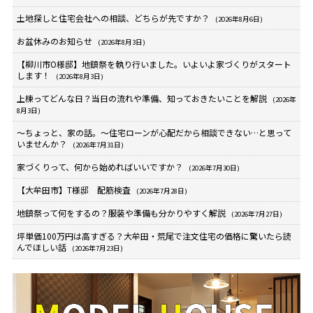
土地探しと住宅会社への相談、どちらが先ですか？
(2026年8月6日)
お盆休みのお知らせ
(2026年8月3日)
【柳川市O様邸】地鎮祭を執り行いました。いよいよ家づくりがスタート
します！
(2026年8月3日)
上棟ってどんな日？当日の流れや準備、知っておきたいことを解説
(2026年
8月3日)
～ちょっと、家の話。～住宅ローンが心配だから相談できない…と思って
いませんか？
(2026年7月31日)
家づくりって、何から始めればいいですか？
(2026年7月30日)
【大牟田市】T様邸 配筋検査
(2026年7月28日)
地鎮祭って何をするの？服装や準備も分かりやすく解説
(2026年7月27日)
坪単価100万円は高すぎる？大牟田・荒尾で注文住宅の価格に驚いたら読
んでほしい話
(2026年7月23日)