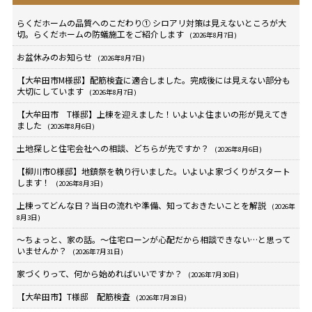
らくだホームの品質へのこだわり① シロアリ対策は見えないところが大
切。らくだホームの防蟻施工をご紹介します
(2026年8月7日)
お盆休みのお知らせ
(2026年8月7日)
【大牟田市M様邸】配筋検査に適合しました。完成後には見えない部分も
大切にしています
(2026年8月7日)
【大牟田市 T様邸】上棟を迎えました！いよいよ住まいの形が見えてき
ました
(2026年8月6日)
土地探しと住宅会社への相談、どちらが先ですか？
(2026年8月6日)
【柳川市O様邸】地鎮祭を執り行いました。いよいよ家づくりがスタート
します！
(2026年8月3日)
上棟ってどんな日？当日の流れや準備、知っておきたいことを解説
(2026年
8月3日)
～ちょっと、家の話。～住宅ローンが心配だから相談できない…と思って
いませんか？
(2026年7月31日)
家づくりって、何から始めればいいですか？
(2026年7月30日)
【大牟田市】T様邸 配筋検査
(2026年7月28日)