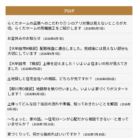
ブログ
らくだホームの品質へのこだわり① シロアリ対策は見えないところが大
切。らくだホームの防蟻施工をご紹介します
(2026年8月7日)
お盆休みのお知らせ
(2026年8月7日)
【大牟田市M様邸】配筋検査に適合しました。完成後には見えない部分も
大切にしています
(2026年8月7日)
【大牟田市 T様邸】上棟を迎えました！いよいよ住まいの形が見えてき
ました
(2026年8月6日)
土地探しと住宅会社への相談、どちらが先ですか？
(2026年8月6日)
【柳川市O様邸】地鎮祭を執り行いました。いよいよ家づくりがスタート
します！
(2026年8月3日)
上棟ってどんな日？当日の流れや準備、知っておきたいことを解説
(2026年
8月3日)
～ちょっと、家の話。～住宅ローンが心配だから相談できない…と思って
いませんか？
(2026年7月31日)
家づくりって、何から始めればいいですか？
(2026年7月30日)