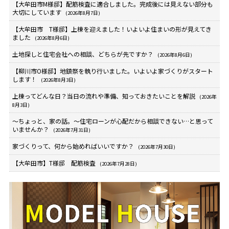
【大牟田市M様邸】配筋検査に適合しました。完成後には見えない部分も
大切にしています
(2026年8月7日)
【大牟田市 T様邸】上棟を迎えました！いよいよ住まいの形が見えてき
ました
(2026年8月6日)
土地探しと住宅会社への相談、どちらが先ですか？
(2026年8月6日)
【柳川市O様邸】地鎮祭を執り行いました。いよいよ家づくりがスタート
します！
(2026年8月3日)
上棟ってどんな日？当日の流れや準備、知っておきたいことを解説
(2026年
8月3日)
～ちょっと、家の話。～住宅ローンが心配だから相談できない…と思って
いませんか？
(2026年7月31日)
家づくりって、何から始めればいいですか？
(2026年7月30日)
【大牟田市】T様邸 配筋検査
(2026年7月28日)