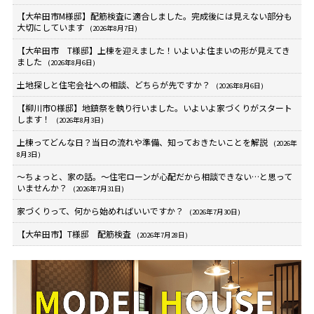
【大牟田市M様邸】配筋検査に適合しました。完成後には見えない部分も
大切にしています
(2026年8月7日)
【大牟田市 T様邸】上棟を迎えました！いよいよ住まいの形が見えてき
ました
(2026年8月6日)
土地探しと住宅会社への相談、どちらが先ですか？
(2026年8月6日)
【柳川市O様邸】地鎮祭を執り行いました。いよいよ家づくりがスタート
します！
(2026年8月3日)
上棟ってどんな日？当日の流れや準備、知っておきたいことを解説
(2026年
8月3日)
～ちょっと、家の話。～住宅ローンが心配だから相談できない…と思って
いませんか？
(2026年7月31日)
家づくりって、何から始めればいいですか？
(2026年7月30日)
【大牟田市】T様邸 配筋検査
(2026年7月28日)