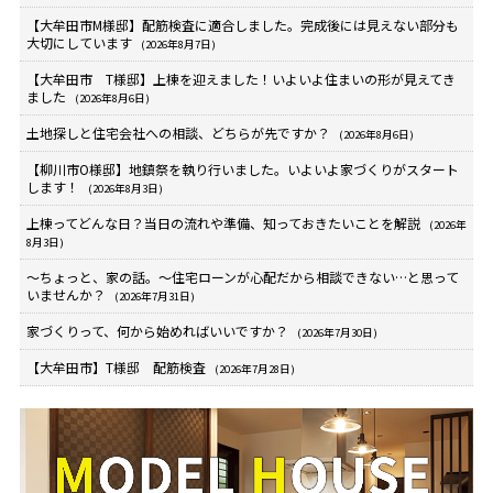
【大牟田市M様邸】配筋検査に適合しました。完成後には見えない部分も
大切にしています
(2026年8月7日)
【大牟田市 T様邸】上棟を迎えました！いよいよ住まいの形が見えてき
ました
(2026年8月6日)
土地探しと住宅会社への相談、どちらが先ですか？
(2026年8月6日)
【柳川市O様邸】地鎮祭を執り行いました。いよいよ家づくりがスタート
します！
(2026年8月3日)
上棟ってどんな日？当日の流れや準備、知っておきたいことを解説
(2026年
8月3日)
～ちょっと、家の話。～住宅ローンが心配だから相談できない…と思って
いませんか？
(2026年7月31日)
家づくりって、何から始めればいいですか？
(2026年7月30日)
【大牟田市】T様邸 配筋検査
(2026年7月28日)