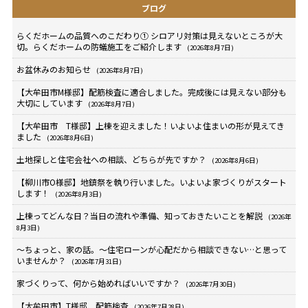
ブログ
らくだホームの品質へのこだわり① シロアリ対策は見えないところが大
切。らくだホームの防蟻施工をご紹介します
(2026年8月7日)
お盆休みのお知らせ
(2026年8月7日)
【大牟田市M様邸】配筋検査に適合しました。完成後には見えない部分も
大切にしています
(2026年8月7日)
【大牟田市 T様邸】上棟を迎えました！いよいよ住まいの形が見えてき
ました
(2026年8月6日)
土地探しと住宅会社への相談、どちらが先ですか？
(2026年8月6日)
【柳川市O様邸】地鎮祭を執り行いました。いよいよ家づくりがスタート
します！
(2026年8月3日)
上棟ってどんな日？当日の流れや準備、知っておきたいことを解説
(2026年
8月3日)
～ちょっと、家の話。～住宅ローンが心配だから相談できない…と思って
いませんか？
(2026年7月31日)
家づくりって、何から始めればいいですか？
(2026年7月30日)
【大牟田市】T様邸 配筋検査
(2026年7月28日)