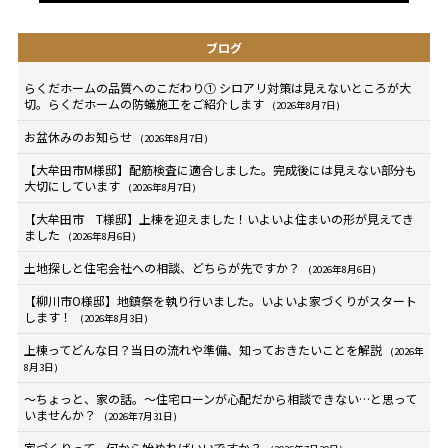
ブログ
らくだホームの品質へのこだわり① シロアリ対策は見えないところが大
切。らくだホームの防蟻施工をご紹介します
(2026年8月7日)
お盆休みのお知らせ
(2026年8月7日)
【大牟田市M様邸】配筋検査に適合しました。完成後には見えない部分も
大切にしています
(2026年8月7日)
【大牟田市 T様邸】上棟を迎えました！いよいよ住まいの形が見えてき
ました
(2026年8月6日)
土地探しと住宅会社への相談、どちらが先ですか？
(2026年8月6日)
【柳川市O様邸】地鎮祭を執り行いました。いよいよ家づくりがスタート
します！
(2026年8月3日)
上棟ってどんな日？当日の流れや準備、知っておきたいことを解説
(2026年
8月3日)
～ちょっと、家の話。～住宅ローンが心配だから相談できない…と思って
いませんか？
(2026年7月31日)
家づくりって、何から始めればいいですか？