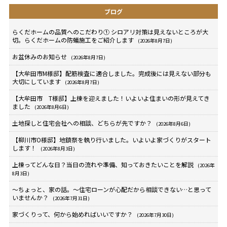
ブログ
らくだホームの品質へのこだわり① シロアリ対策は見えないところが大
切。らくだホームの防蟻施工をご紹介します
(2026年8月7日)
お盆休みのお知らせ
(2026年8月7日)
【大牟田市M様邸】配筋検査に適合しました。完成後には見えない部分も
大切にしています
(2026年8月7日)
【大牟田市 T様邸】上棟を迎えました！いよいよ住まいの形が見えてき
ました
(2026年8月6日)
土地探しと住宅会社への相談、どちらが先ですか？
(2026年8月6日)
【柳川市O様邸】地鎮祭を執り行いました。いよいよ家づくりがスタート
します！
(2026年8月3日)
上棟ってどんな日？当日の流れや準備、知っておきたいことを解説
(2026年
8月3日)
～ちょっと、家の話。～住宅ローンが心配だから相談できない…と思って
いませんか？
(2026年7月31日)
家づくりって、何から始めればいいですか？
(2026年7月30日)