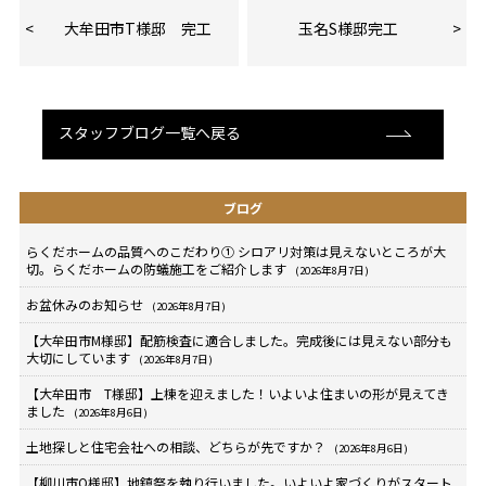
大牟田市T様邸 完工
玉名S様邸完工
スタッフブログ一覧へ戻る
ブログ
らくだホームの品質へのこだわり① シロアリ対策は見えないところが大
切。らくだホームの防蟻施工をご紹介します
(2026年8月7日)
お盆休みのお知らせ
(2026年8月7日)
【大牟田市M様邸】配筋検査に適合しました。完成後には見えない部分も
大切にしています
(2026年8月7日)
【大牟田市 T様邸】上棟を迎えました！いよいよ住まいの形が見えてき
ました
(2026年8月6日)
土地探しと住宅会社への相談、どちらが先ですか？
(2026年8月6日)
【柳川市O様邸】地鎮祭を執り行いました。いよいよ家づくりがスタート