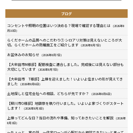
ブログ
コンセントや照明の位置はいつ決める？現場で確認する理由とは
(2026年8
月10日)
らくだホームの品質へのこだわり① シロアリ対策は見えないところが大
切。らくだホームの防蟻施工をご紹介します
(2026年8月7日)
お盆休みのお知らせ
(2026年8月7日)
【大牟田市M様邸】配筋検査に適合しました。完成後には見えない部分も
大切にしています
(2026年8月7日)
【大牟田市 T様邸】上棟を迎えました！いよいよ住まいの形が見えてき
ました
(2026年8月6日)
土地探しと住宅会社への相談、どちらが先ですか？
(2026年8月6日)
【柳川市O様邸】地鎮祭を執り行いました。いよいよ家づくりがスタート
します！
(2026年8月3日)
上棟ってどんな日？当日の流れや準備、知っておきたいことを解説
(2026年
8月3日)
～ちょっと、家の話。～住宅ローンが心配だから相談できない…と思って