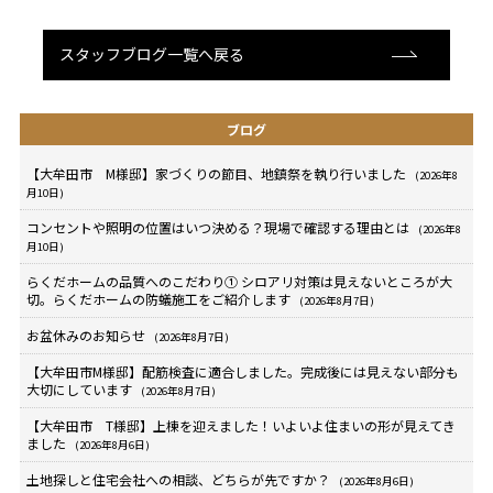
スタッフブログ一覧へ戻る
ブログ
【大牟田市 M様邸】家づくりの節目、地鎮祭を執り行いました
(2026年8
月10日)
コンセントや照明の位置はいつ決める？現場で確認する理由とは
(2026年8
月10日)
らくだホームの品質へのこだわり① シロアリ対策は見えないところが大
切。らくだホームの防蟻施工をご紹介します
(2026年8月7日)
お盆休みのお知らせ
(2026年8月7日)
【大牟田市M様邸】配筋検査に適合しました。完成後には見えない部分も
大切にしています
(2026年8月7日)
【大牟田市 T様邸】上棟を迎えました！いよいよ住まいの形が見えてき
ました
(2026年8月6日)
土地探しと住宅会社への相談、どちらが先ですか？
(2026年8月6日)