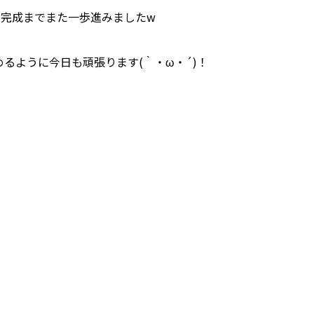
、完成までまた一歩進みましたw
るように今日も頑張ります(｀・ω・´)！