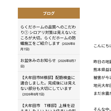
ブログ
らくだホームの品質へのこだわ
り① シロアリ対策は見えないと
ころが大切。らくだホームの防
蟻施工をご紹介します
(2026年8
こんにちは(
月7日)
お盆休みのお知らせ
(2026年8月7
昨日の地震
日)
熊本県益
【大牟田市M様邸】配筋検査に
被害が今
適合しました。完成後には見え
地元大牟
ない部分も大切にしています
まだ余震
(2026年8月7日)
【大牟田市 T様邸】上棟を迎
そんな中
えました！いよいよ住まいの形