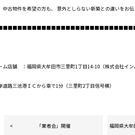
、中古物件を希望の方も、 意外としらない新築との違いをお伝
■■■■■■■■■■■■■■■■■■■■■■■■■■■■
ーム店舗 ：福岡県大牟田市三里町
1
丁目
14-10
（株式会社イン
岸道路三池港ＩＣから車で
1
分（三里町
2
丁目信号横）
「業者会」開催
福岡県大牟