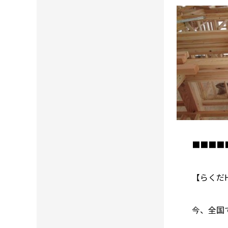
■■■■
【らくだ
今、全国