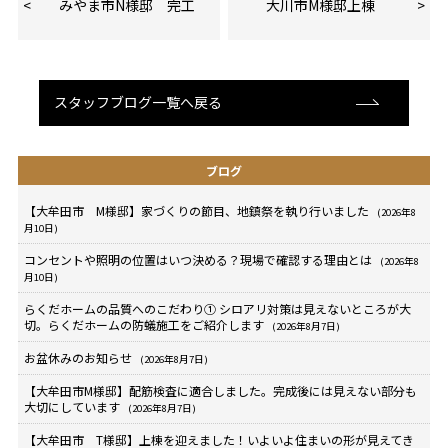
みやま市N様邸 完工
大川市M様邸上棟
スタッフブログ一覧へ戻る
ブログ
【大牟田市 M様邸】家づくりの節目、地鎮祭を執り行いました
(2026年8
月10日)
コンセントや照明の位置はいつ決める？現場で確認する理由とは
(2026年8
月10日)
らくだホームの品質へのこだわり① シロアリ対策は見えないところが大
切。らくだホームの防蟻施工をご紹介します
(2026年8月7日)
お盆休みのお知らせ
(2026年8月7日)
【大牟田市M様邸】配筋検査に適合しました。完成後には見えない部分も
大切にしています
(2026年8月7日)
【大牟田市 T様邸】上棟を迎えました！いよいよ住まいの形が見えてき