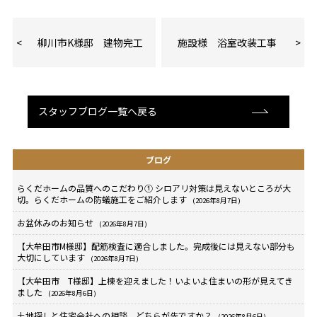
柳川市K様邸 建物完工
施設様 浴室改装工事
スタッフブログ一覧へ戻る
ブログ
らくだホームの品質へのこだわり① シロアリ対策は見えないところが大
切。らくだホームの防蟻施工をご紹介します
(2026年8月7日)
お盆休みのお知らせ
(2026年8月7日)
【大牟田市M様邸】配筋検査に適合しました。完成後には見えない部分も
大切にしています
(2026年8月7日)
【大牟田市 T様邸】上棟を迎えました！いよいよ住まいの形が見えてき
ました
(2026年8月6日)
土地探しと住宅会社への相談、どちらが先ですか？
(2026年8月6日)