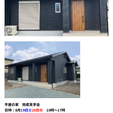
平屋の家 完成見学会
日時：8月
19日㊏
20日㊐
10時～17時