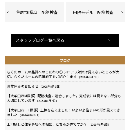
荒尾市I様邸 配筋検査
田隈モデル 配筋検査
スタッフブログ一覧へ戻る
ブログ
らくだホームの品質へのこだわり① シロアリ対策は見えないところが大
切。らくだホームの防蟻施工をご紹介します
(2026年8月7日)
お盆休みのお知らせ
(2026年8月7日)
【大牟田市M様邸】配筋検査に適合しました。完成後には見えない部分も
大切にしています
(2026年8月7日)
【大牟田市 T様邸】上棟を迎えました！いよいよ住まいの形が見えてき
ました
(2026年8月6日)
土地探しと住宅会社への相談、どちらが先ですか？
(2026年8月6日)