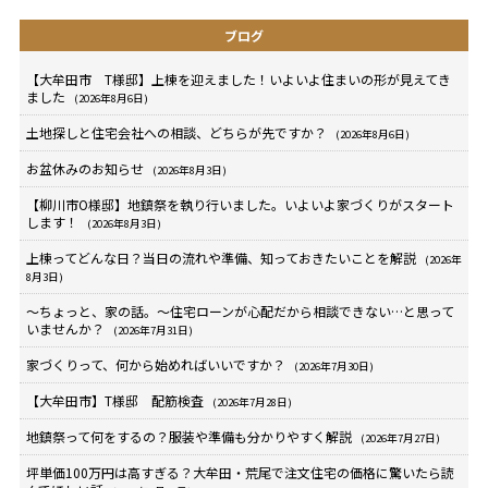
ブログ
【大牟田市 T様邸】上棟を迎えました！いよいよ住まいの形が見えてき
ました
(2026年8月6日)
土地探しと住宅会社への相談、どちらが先ですか？
(2026年8月6日)
お盆休みのお知らせ
(2026年8月3日)
【柳川市O様邸】地鎮祭を執り行いました。いよいよ家づくりがスタート
します！
(2026年8月3日)
上棟ってどんな日？当日の流れや準備、知っておきたいことを解説
(2026年
8月3日)
～ちょっと、家の話。～住宅ローンが心配だから相談できない…と思って
いませんか？
(2026年7月31日)
家づくりって、何から始めればいいですか？
(2026年7月30日)
【大牟田市】T様邸 配筋検査
(2026年7月28日)
地鎮祭って何をするの？服装や準備も分かりやすく解説
(2026年7月27日)
坪単価100万円は高すぎる？大牟田・荒尾で注文住宅の価格に驚いたら読