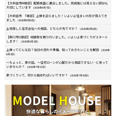
【大牟田市M様邸】配筋検査に適合しました。完成後には見えない部分も
大切にしています
(2026年8月7日)
【大牟田市 T様邸】上棟を迎えました！いよいよ住まいの形が見えてき
ました
(2026年8月6日)
土地探しと住宅会社への相談、どちらが先ですか？
(2026年8月6日)
【柳川市O様邸】地鎮祭を執り行いました。いよいよ家づくりがスタート
します！
(2026年8月3日)
上棟ってどんな日？当日の流れや準備、知っておきたいことを解説
(2026年
8月3日)
～ちょっと、家の話。～住宅ローンが心配だから相談できない…と思って
いませんか？
(2026年7月31日)
家づくりって、何から始めればいいですか？
(2026年7月30日)