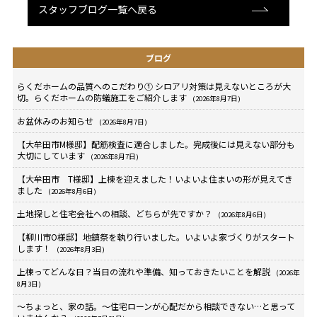
スタッフブログ一覧へ戻る
ブログ
らくだホームの品質へのこだわり① シロアリ対策は見えないところが大
切。らくだホームの防蟻施工をご紹介します
(2026年8月7日)
お盆休みのお知らせ
(2026年8月7日)
【大牟田市M様邸】配筋検査に適合しました。完成後には見えない部分も
大切にしています
(2026年8月7日)
【大牟田市 T様邸】上棟を迎えました！いよいよ住まいの形が見えてき
ました
(2026年8月6日)
土地探しと住宅会社への相談、どちらが先ですか？
(2026年8月6日)
【柳川市O様邸】地鎮祭を執り行いました。いよいよ家づくりがスタート
します！
(2026年8月3日)
上棟ってどんな日？当日の流れや準備、知っておきたいことを解説
(2026年
8月3日)
～ちょっと、家の話。～住宅ローンが心配だから相談できない…と思って