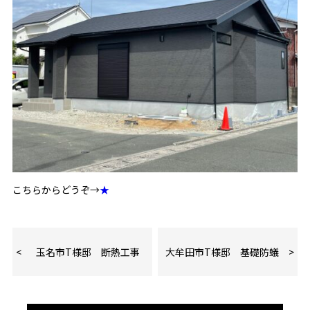
こちらからどうぞ→
★
玉名市T様邸 断熱工事
大牟田市T様邸 基礎防蟻