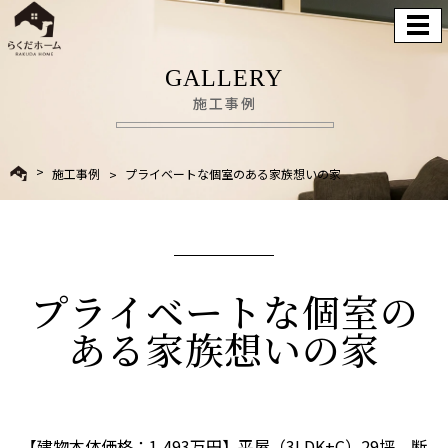
GALLERY
施工事例
施工事例
プライベートな個室のある家族想いの家
プライベートな個室の
ある家族想いの家
【建物本体価格：1,493万円】平屋（3LDK+C）29坪 断