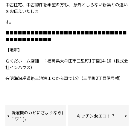
中古住宅、中古物件を希望の方も、 意外としらない新築との違い
をお伝えいたしま
す。
■■■■■■■■■■■■■■■■■■■■■■■■■■■■■
■■■■■■■■■■■
【場所】
らくだホーム店舗 ：福岡県大牟田市三里町1丁目14-10（株式会
社インハウス）
有明海沿岸道路三池港ＩＣから車で1分（三里町2丁目信号横）
洗濯機のカビにさようなら(
キッチンdeエコ！？
´ ▽ ` )ﾉ