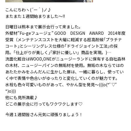
こんにちわヽ(´ー｀)ノ♪
またまた１週間始まりました～!!
日曜日は熊本まで展示会行って来ました。
外壁材”Fu-geフュージェ” GOOD DESIGN AWARD 2014年度
受賞（メンテナンスコストを大幅に軽減する超高耐候｢プラチナ
コート｣とシーリングレス仕様の｢ドライジョイント工法｣の採
用。｢仕上がりが美しく｣｢家計に優しい」商品を実現。)…
洗面化粧台はWOOD,ONEがニュージーランドに保有する自社森林
の木材、ニュージーパインの無垢材を使用。無垢の木ならではの
あたたかみをふんだんに生かした扉は、一緒に暮らし、使ってい
く中で表情や色合いがゆったりと変化していくのが魅力です。
水栓も色々可愛いものがあって、やかん型を発見～(((o(*ﾟ▽ﾟ
*)o)))
他にも見所満載♪
どこの展示会に行ってもワクワクします♡
今週１週間皆さん元気に頑張りましょう！