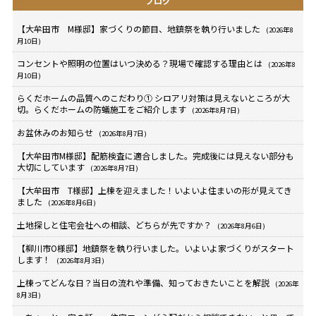
ブログ
【大牟田市 M様邸】家づくりの節目、地鎮祭を執り行いました
(2026年8
月10日)
コンセントや照明の位置はいつ決める？現場で確認する理由とは
(2026年8
月10日)
らくだホームの品質へのこだわり① シロアリ対策は見えないところが大
切。らくだホームの防蟻施工をご紹介します
(2026年8月7日)
お盆休みのお知らせ
(2026年8月7日)
【大牟田市M様邸】配筋検査に適合しました。完成後には見えない部分も
大切にしています
(2026年8月7日)
【大牟田市 T様邸】上棟を迎えました！いよいよ住まいの形が見えてき
ました
(2026年8月6日)
土地探しと住宅会社への相談、どちらが先ですか？
(2026年8月6日)
【柳川市O様邸】地鎮祭を執り行いました。いよいよ家づくりがスタート
します！
(2026年8月3日)
上棟ってどんな日？当日の流れや準備、知っておきたいことを解説
(2026年
8月3日)