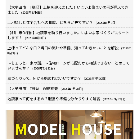
【大牟田市 T様邸】上棟を迎えました！いよいよ住まいの形が見えてき
ました
(2026年8月6日)
土地探しと住宅会社への相談、どちらが先ですか？
(2026年8月6日)
【柳川市O様邸】地鎮祭を執り行いました。いよいよ家づくりがスタート
します！
(2026年8月3日)
上棟ってどんな日？当日の流れや準備、知っておきたいことを解説
(2026年
8月3日)
～ちょっと、家の話。～住宅ローンが心配だから相談できない…と思って
いませんか？
(2026年7月31日)
家づくりって、何から始めればいいですか？
(2026年7月30日)
【大牟田市】T様邸 配筋検査
(2026年7月28日)
地鎮祭って何をするの？服装や準備も分かりやすく解説
(2026年7月27日)