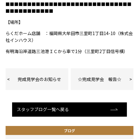
■■■■■■■■■■■■■■■■■■■■■■■■■■■■■
■■■■■■■■■■■
【場所】
らくだホーム店舗 ：福岡県大牟田市三里町
1
丁目
14-10
（株式会
社インハウス）
有明海沿岸道路三池港ＩＣから車で
1
分（三里町
2
丁目信号横）
完成見学会のお知らせ
☆完成見学会 報告☆
スタッフブログ一覧へ戻る
ブログ