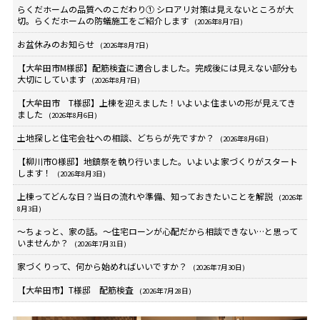
らくだホームの品質へのこだわり① シロアリ対策は見えないところが大
切。らくだホームの防蟻施工をご紹介します
(2026年8月7日)
お盆休みのお知らせ
(2026年8月7日)
【大牟田市M様邸】配筋検査に適合しました。完成後には見えない部分も
大切にしています
(2026年8月7日)
【大牟田市 T様邸】上棟を迎えました！いよいよ住まいの形が見えてき
ました
(2026年8月6日)
土地探しと住宅会社への相談、どちらが先ですか？
(2026年8月6日)
【柳川市O様邸】地鎮祭を執り行いました。いよいよ家づくりがスタート
します！
(2026年8月3日)
上棟ってどんな日？当日の流れや準備、知っておきたいことを解説
(2026年
8月3日)
～ちょっと、家の話。～住宅ローンが心配だから相談できない…と思って
いませんか？
(2026年7月31日)
家づくりって、何から始めればいいですか？
(2026年7月30日)
【大牟田市】T様邸 配筋検査
(2026年7月28日)