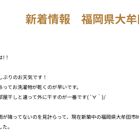
新着情報 福岡県大牟
は!！
しぶりのお天気です！
あってお洗濯物が乾くのが早いです。
部屋干しと違って外に干すのが一番です(´∀｀)/
雨が降ってないのを見計らって、現在新築中の福岡県大牟田市
した。